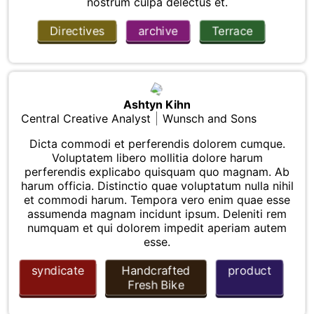
nostrum culpa delectus et.
Directives
archive
Terrace
Ashtyn Kihn
Central Creative Analyst
Wunsch and Sons
Dicta commodi et perferendis dolorem cumque.
Voluptatem libero mollitia dolore harum
perferendis explicabo quisquam quo magnam. Ab
harum officia. Distinctio quae voluptatum nulla nihil
et commodi harum. Tempora vero enim quae esse
assumenda magnam incidunt ipsum. Deleniti rem
numquam et qui dolorem impedit aperiam autem
esse.
syndicate
Handcrafted
product
Fresh Bike