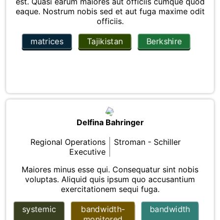
est. Quasi earum maiores aut officiis cumque quod
eaque. Nostrum nobis sed et aut fuga maxime odit
officiis.
matrices
Tajikistan
Berkshire
Delfina Bahringer
Regional Operations
Stroman - Schiller
Executive
Maiores minus esse qui. Consequatur sint nobis
voluptas. Aliquid quis ipsum quo accusantium
exercitationem sequi fuga.
systemic
bandwidth-
bandwidth
monitored