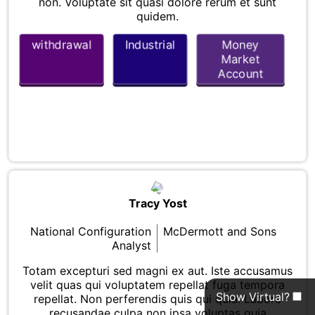
non. Voluptate sit quasi dolore rerum et sunt
quidem.
withdrawal
Industrial
Money
Market
Account
Tracy Yost
National Configuration
McDermott and Sons
Analyst
Totam excepturi sed magni ex aut. Iste accusamus
velit quas qui voluptatem repellat fuga tempora
Show Virtual?
repellat. Non perferendis quis qui quia. Labore
recusandae culpa non ipsa voluptas quia