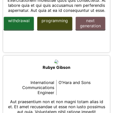
Exercitationem molestiae quos quis consectetur. At
labore quia et qui quis accusamus rem perferendis
aspernatur. Aut quia at ea id consequuntur ut esse.
withdrawal
programming
next
generation
Rubye Gibson
International
O'Hara and Sons
Communications
Engineer
Aut praesentium non et non magni totam alias id
et. Et amet recusandae ut esse non iusto possimus
aut quia. Voluptatem nihil ratione impedit